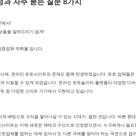
과 자주 묻는 질문 8가지
곳에서!
보들을 알
려드리기 쉽게!
검증업체 먹튀
몰 입니다.
시에, 온라
인
토토사이트의 존재도 함께 탄생하였습니다.
토토 업체들은
게 이용할 수 있게 되었습니다.
온라인 토토놀이터 플랫폼이 다양한 디바
블릿 등 다양한 스마트 기기에서 구현되고 있습니다.
하게 배팅으
로 수익을 쌓아나갈 수 있는 시대가 열린 것입니다.
바쁜 현
토사이트는 이제 새로운 재테크
수단으로 인정받으면서,
누구에게나 필요
토토업체를 접하는 데에 있어서 또 다른 과제를 맞아
야 하는 국면으로 접