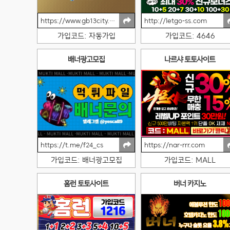
https://www.gb13city.com/?sign-up&btag=940997_l160015&AFFAGG
http://letgo-ss.com
가입코드: 자동가입
가입코드: 4646
배너광고모집
나르샤 토토사이트
https://t.me/f24_cs
https://nar-rrr.com
가입코드: 배너광고모집
가입코드: MALL
홈런 토토사이트
버너 카지노