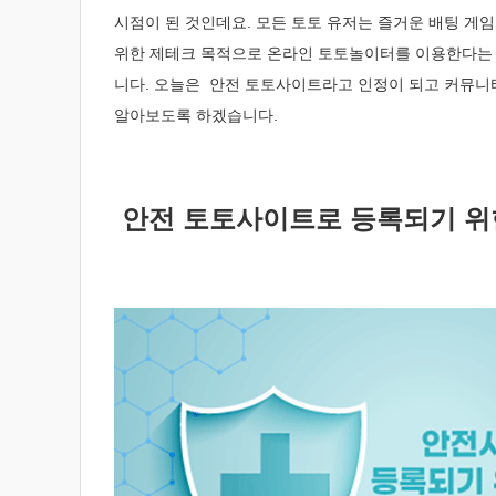
시점이 된 것인데요. 모
든
토토 유저는 즐거운 배팅 게임
위한 제테크 목적으로 온라인 토토놀이터를
이용한다는 
니다.
오늘은 안전 토토사이트라고 인정이 되고 커뮤니
알아보도록 하겠습니다.
안전 토토사이트로 등록되기 위한