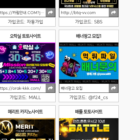
https://카림안내.COM?join=kmtp
http://btq-vv.com
가입코드: 자동가입
가입코드: SBS
오락실 토토사이트
배너광고 모집1
ttps://orak-kkk.com/
배너광고 모집
가입코드: MALL
가입코드: @f24_cs
메리트 카지노사이트
배틀 토토사이트