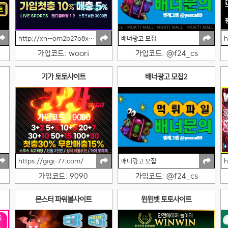
http://xn--om2b27o8xa14lb5b.com/
배너광고 모집
h
가입코드: woori
가입코드: @f24_cs
기가 토토사이트
배너광고 모집2
https://gigi-77.com/
배너광고 모집
h
가입코드: 9090
가입코드: @f24_cs
몬스터 파워볼사이트
윈윈벳 토토사이트