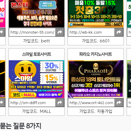
http://monster-55.com/
http://wb-kk.com
h
가입코드: bett
가입코드: 6601
스마일 토토사이트
파라오 카지노사이트
http://sm-ddff.com
http://www.ort-462.com
가입코드: MALL
가입코드: 자동가입
묻는 질문 8가지