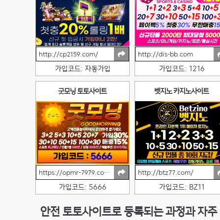
http://cp2159.com/
http://dis-bb.com
가입코드: 자동가입
가입코드: 1216
굿모닝 토토사이트
벳지노 카지노사이트
https://opmr-7979.com/
http://btz77.com/
가입코드: 5666
가입코드: BZ11
안전 토토사이트로 등록되는 과정과 자주 