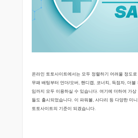
온라인 토토사이트에서는 모두 정렬하기 어려울 정도로
무패 배팅부터 언더/
오버, 핸디캡, 코너킥, 득점자, 더
임까지 모두 이용하실 수 있습니다.
여기
에 더하여 가상
들도 출시되었습니다. 이 파워볼, 사다리 등 다양한 미
토토사이트의
기준이 되겠습니다.