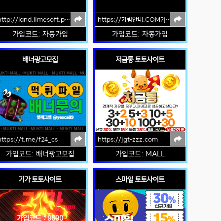
http://land.limesoft.p-e.kr/
https://카림안내.COM?join=kmtp
가입코드: 자동가입
가입코드: 자동가입
배너광고모집
저금통 토토사이트
https://t.me/f24_cs
https://jgt-zzz.com
가입코드: 배너광고모집
가입코드: MALL
기가 토토사이트
스마일 토토사이트