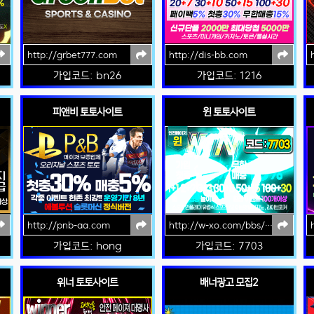
http://grbet777.com
http://dis-bb.com
가입코드: bn26
가입코드: 1216
피앤비 토토사이트
윈 토토사이트
http://pnb-aa.com
http://w-xo.com/bbs/board.php?bo_table=a25
가입코드: hong
가입코드: 7703
위너 토토사이트
배너광고 모집2