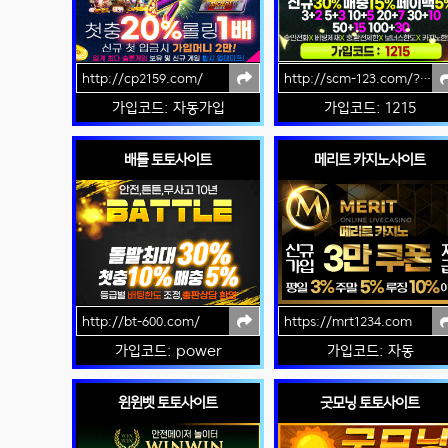
http://cp2159.com/
http://scm-123.com/?ref=1215
가입코드: 자동가입
가입코드: 1215
배틀 토토사이트
메리트 카지노사이트
http://bt-600.com/
https://mrt1234.com
가입코드: power
가입코드: 자동
윈윈벳 토토사이트
굿모닝 토토사이트