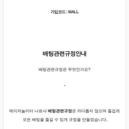
가입코드 :
MALL
배팅관련
규정안내
배팅관련규정은 무엇인가요?
-
메이저놀이터 나르샤
배팅관련규정
은 까다롭지 않으며
즐겁게
모든 배팅을 즐길 수 있게 규정을 만들었습니다.