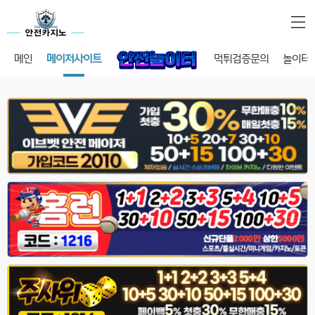
메인
메이저사이트
먹튀검증문의
놀이터