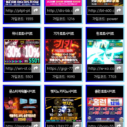
http://ptpt-pt.com
http://dis-bb.com
http://bt-600.com/
가입코드: 1555
가입코드: 1216
가입코드: power
위너 토토사이트
기가 토토사이트
윈 토토사이트
http://wn-st.com
https://gigi-77.com/
가입코드: 5501
가입코드: 9090
가입코드: 7703
몬스터 파워볼사이트
벳지노 카지노사이트
홈런 토토사이트
http://monster-55.com/
http://btz77.com/
http://hom-55.com