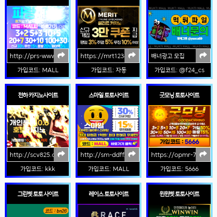
http://prs-www.com
https://mrt1234.com
배너광고 모집
가입코드: MALL
가입코드: 자동
가입코드: @f24_cs
천하 카지노사이트
스마일 토토사이트
굿모닝 토토사이트
http://scv825.com/
http://sm-ddff.com
https
가입코드: kkk
가입코드: MALL
가입코드: 5666
그린벳 토토 사이트
레이스 토토사이트
윈윈벳 토토사이트