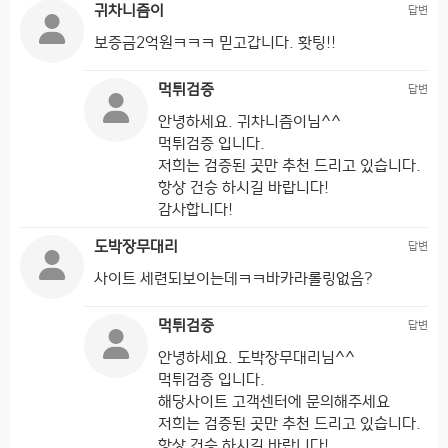
귀차니즘이
답변
보증금2억원ㅋㅋㅋ 믿고갑니다. 홧팅!!
먹튀검증
답변
안녕하세요. 귀차니즘이님^^
먹튀검증 입니다.
저희는 검증된 곳만 추천 드리고 있습니다.
항상 건승 하시길 바랍니다!
감사합니다!
도박장무대리
답변
사이트 세련되보이는데ㅋㅋ바카라롤링없음?
먹튀검증
답변
안녕하세요. 도박장무대리님^^
먹튀검증 입니다.
해당사이트 고객센터에 문의해주세요
저희는 검증된 곳만 추천 드리고 있습니다.
항상 건승 하시길 바랍니다!