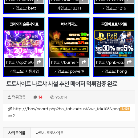
가입코드: bett
가입코드: BZ11
가입코드: 1216
크레이지 슬롯사이트
버너 카지노
피앤비 토토사이트
http://cp2159.com/
http://burner-153.com
http://pnb-aa.com
가입코드: 자동가입
가입코드: power9
가입코드: hong
토토사이트 나르샤 사설 추천 메이저 먹튀검증 완료
먹튀검증
14
96,814
http:///bbs/board.php?bo_table=trust&wr_id=108&pag
1,458
e=2
사이트이름
나르샤 토토사이트