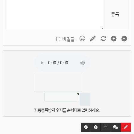
등록
비밀글
자동등록방지 숫자를 순서대로 입력하세요.