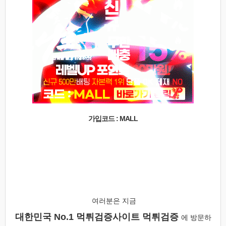
가입코드 :
MALL
여러분은
지금
대한민국 No.1 먹튀검증사이트
먹튀검증
에 방문하