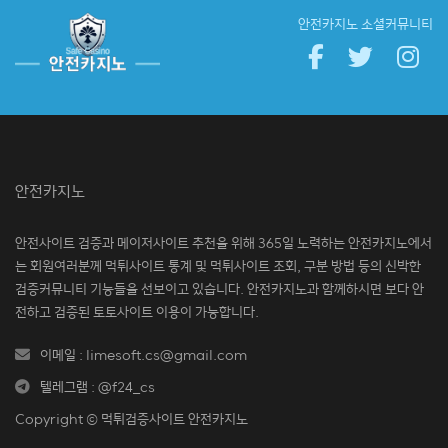
안전카지노 소셜커뮤니티
안전카지노
안전사이트 검증과 메이저사이트 추천을 위해 365일 노력하는 안전카지노에서
는 회원여러분께 먹튀사이트 통계 및 먹튀사이트 조회, 구분 방법 등의 신박한
검증커뮤니티 기능들을 선보이고 있습니다. 안전카지노과 함께하시면 보다 안
전하고 검증된 토토사이트 이용이 가능합니다.
이메일 :
limesoft.cs@gmail.com
텔레그램 : @f24_cs
Copyright © 먹튀검증사이트 안전카지노