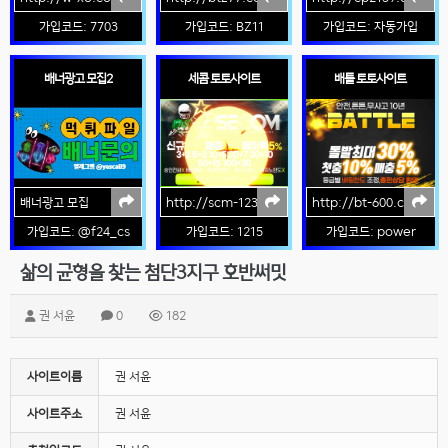
가입코드: 7703
가입코드: BZ11
가입코드: 자동가입
배너광고 모집2
세콤 토토사이트
배틀 토토사이트
배너광고 모집
http://scm-123.com/?ref=1215
http://bt-600.com/
가입코드: @f24_cs
가입코드: 1215
가입코드: power
삶의 균형을 찾는 첨단3지구 호반써밋
권 서윤
0
182
사이트이름
권 서윤
사이트주소
권 서윤