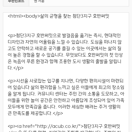
추천인코드
권 서윤
<html><body>삶의 균형을 찾는 첨단3지구 호반써밋
<p>첨단3지구 호반써밋으로 발걸음을 옮기는 즉시, 현대적인
디자인과 자연의 어울림을 느낄 수 있습니다. 도심을 떠나지 않
고도 안락하고 새로운 공기를 즐길 수 있는 이곳에서는 삶의 질
이 높은 경험을 할 수 있습니다. 무엇보다도 호반써밋의 첫 인상
은 녹음이 푸른 환경과 함께 조용한 도시 생활의 출발을 알립니
다.</p>
<p>시선을 사로잡는 입구를 지나면, 다양한 편의시설이 마련되
어 있습니다 삶의 편리함을 느끼고 싶은 이들에게 최고의 장소임
을 알게 됩니다. 커뮤니티 센터는 주민 간의 소통을 도모하고, 아
이들을 위한 놀이 공간은 안전하고 아름답게 조성되어 있어 가족
모두에게 만족감을 줍니다. 이러한 세심한 배려는 주거 생활의
큰 만족도를 제공합니다.</p>
<p><a href="http://acub.co.kr/">첨단3지구 호반써밋