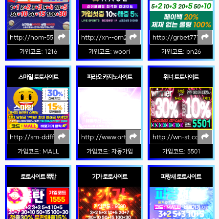
http://hom-55.com
http://xn--om2b27o8xa14lb5b.com/
http://grbet777.com
가입코드: 1216
가입코드: woori
가입코드: bn26
스마일 토토사이트
파라오 카지노사이트
위너 토토사이트
http://sm-ddff.com
http://www.ort-462.com
http://wn-st.com
가입코드: MALL
가입코드: 자동가입
가입코드: 5501
토토사이트 폭탄
기가 토토사이트
파랑새 토토사이트