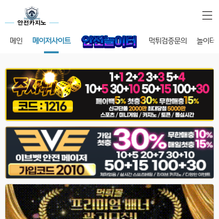
메인
메이저사이트
먹튀검증문의
놀이터