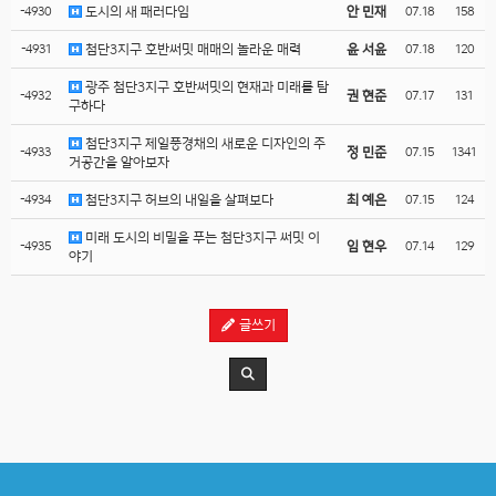
-4930
도시의 새 패러다임
안 민재
07.18
158
-4931
첨단3지구 호반써밋 매매의 놀라운 매력
윤 서윤
07.18
120
광주 첨단3지구 호반써밋의 현재과 미래를 탐
-4932
권 현준
07.17
131
구하다
첨단3지구 제일풍경채의 새로운 디자인의 주
-4933
정 민준
07.15
1341
거공간을 알아보자
-4934
첨단3지구 허브의 내일을 살펴보다
최 예은
07.15
124
미래 도시의 비밀을 푸는 첨단3지구 써밋 이
-4935
임 현우
07.14
129
야기
글쓰기