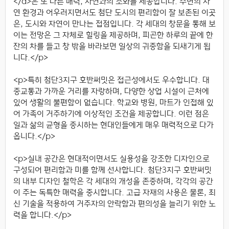
</a>은 또 다른 매력, 자연과의 조화를 제공합니다. 주변의 자
연 환경과 어우러지면서도 첨단 도시의 편리함이 잘 보존된 이곳
은, 도시와 자연이 만나는 접점입니다. 각 세대의 창문을 통해 보
이는 전망은 그 자체로 힐링을 제공하며, 피곤한 하루의 끝에 한
잔의 차를 들고 창 밖을 바라보면 일상의 귀중함을 되새기게 됩
니다.</p>
<p>특히 첨단3지구 호반써밋은 접근성에서도 우수합니다. 대
중교통과 가까운 거리를 자랑하며, 다양한 상업 시설이 근처에
있어 생활의 불편함이 없습니다. 학교와 병원, 마트가 인접해 있
어 가족이 거주하기에 이상적인 조건을 제공합니다. 이런 점은
일과 삶의 균형을 중시하는 현대인들에게 매우 매력적으로 다가
옵니다.</p>
<p>실내 공간은 현대적이면서도 실용성을 강조한 디자인으로
구성되어 편리함과 미를 함께 선사합니다. 첨단3지구 호반써밋
의 내부 디자인 철학은 각 세대의 개성을 존중하며, 각각의 공간
이 주는 독특한 매력을 중시합니다. 고급 자재의 사용은 물론, 최
신 기술을 적용하여 거주자의 안락함과 편의성을 늘리기 위한 노
력을 합니다.</p>