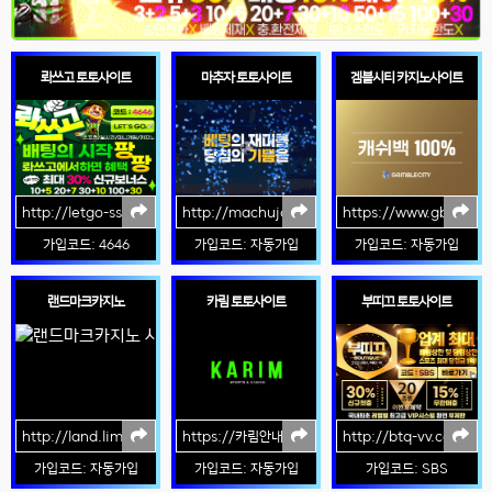
롸쓰고 토토사이트
마추자 토토사이트
겜블시티 카지노사이트
http://letgo-ss.com
http://machuja-984.com
https://
가입코드: 4646
가입코드: 자동가입
가입코드: 자동가입
랜드마크카지노
카림 토토사이트
부띠끄 토토사이트
http://land.limesoft.p-e.kr/
https://카림안내.COM?join=kmtp
http://btq-vv.com
가입코드: 자동가입
가입코드: 자동가입
가입코드: SBS