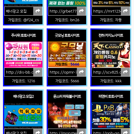
배너광고 모집
http://grbet777.com
https://mrt1234.com
가입코드: @f24_cs
가입코드: bn26
가입코드: 자동
주사위 토토사이트
굿모닝 토토사이트
천하 카지노사이트
http://dis-bb.com
https://opmr-7979.com/
http://scv825.com/
가입코드: 1216
가입코드: 5666
가입코드: kkk
배너광고 모집2
몬스터 파워볼사이트
피앤비 토토사이트
배너광고 모집
http://monster-55.com/
http://pnb-aa.com