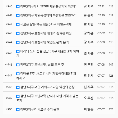
-4940
첨단3지구에서 발견한 제일풍경채의 특별함
강 지우
07.11
112
-4941
첨단3지구 제일풍경채의 특별함을 발견하다
류 준서
07.10
111
-4942
새로운 삶을 여는 첨단3지구 제일풍경채
황 지민
07.10
115
-4943
첨단3지구 호반써밋 매매의 숨겨진 이점
강 하은
07.09
110
-4944
첨단3지역 호반써밋 평면도 완벽 분석
강 지후
07.08
110
미래의 도시 숨결 첨단 3지구 제일풍경채 이야
-4945
임 지훈
07.08
115
기
-4946
첨단3지구 호반써밋, 삶의 모든 것
정 우진
07.08
147
미래를 향한 새로운 시작 제일풍경채와 함께
-4947
류 민서
07.07
126
하세요
-4948
첨단3지구 써밋 라이프스타일 혁신의 현장
신 지우
07.07
116
첨단3지구 호반써밋 단지에 대한 기억에 남는
-4949
오 우진
07.07
116
후기
-4950
첨단3지구의 새로운 주거 공간
이 현준
07.07
125