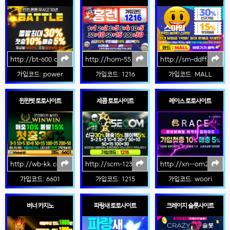
http://bt-600.com/
http://hom-55.com
http://sm-ddff.com
가입코드: power
가입코드: 1216
가입코드: MALL
윈윈벳 토토사이트
세콤 토토사이트
레이스 토토사이트
http://wb-kk.com
http://scm-123.com/?ref=1215
가입코드: 6601
가입코드: 1215
가입코드: woori
버너 카지노
파랑새 토토사이트
크레이지 슬롯사이트