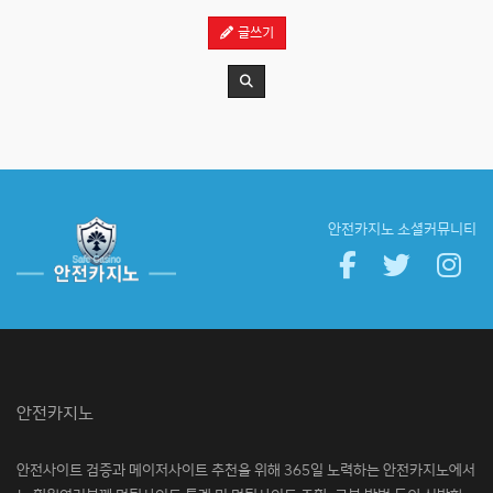
글쓰기
안전카지노 소셜커뮤니티
안전카지노
안전사이트 검증과 메이저사이트 추천을 위해 365일 노력하는 안전카지노에서