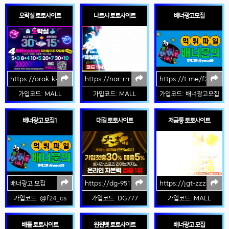
오락실 토토사이트
나르샤 토토사이트
배너광고모집
https://orak-kkk.com/
https://nar-rrr.com
https://t.me/f24_cs
가입코드: MALL
가입코드: MALL
가입코드: 배너광고모집
배너광고 모집1
대길 토토사이트
저금통 토토사이트
배너광고 모집
https://dg-951.com
https://jgt-zzz.com
가입코드: @f24_cs
가입코드: DG777
가입코드: MALL
배틀 토토사이트
윈윈벳 토토사이트
배너광고 모집